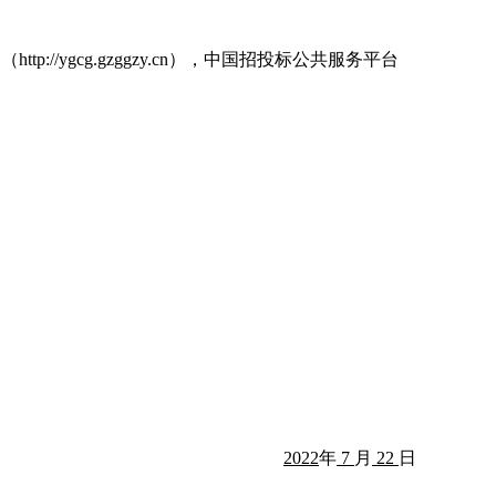
tp://ygcg.gzggzy.cn），中国招投标公共服务平台
2022
年
7
月
22
日