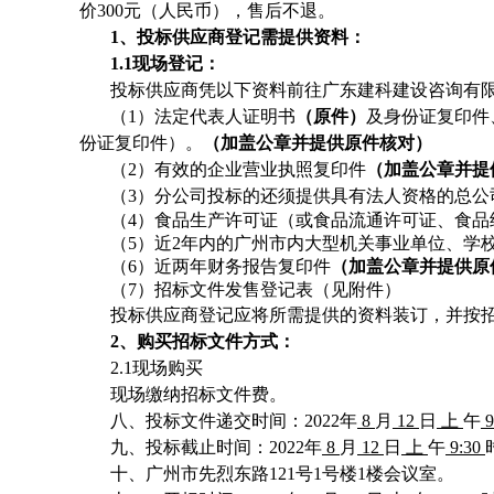
价300元（人民币），售后不退。
1、投标供应商登记
需提供资料
：
1.1
现场登记：
投标供应商凭以下资料前往广东建科建设咨询有限
（1）法定代表人证明书
（原件）
及身份证复印件
份证复印件）。
（加盖公章并提供原件核对）
（2）有效的企业营业执照复印件
（加盖公章并提
（3）分公司投标的还须提供具有法人资格的总公
（
4
）食品生产许可证（或食品流通许可证、食品
（
5
）近
2
年内的广州市内大型机关事业单位、学
（
6
）近两年财务报告复印件
（加盖公章并提供原
（
7
）招标文件发售登记表（见附件）
投标供应商登记应将所需提供的资料装订，并按招
2、购买招标文件方式：
2.1现场购买
现场缴纳招标文件费。
八、投标文件递交时间：2022年
8
月
12
日
上
午
9
九、投标截止时间：2022年
8
月
12
日
上
午
9:30
十、广州市先烈东路121号1号楼1楼会议室。