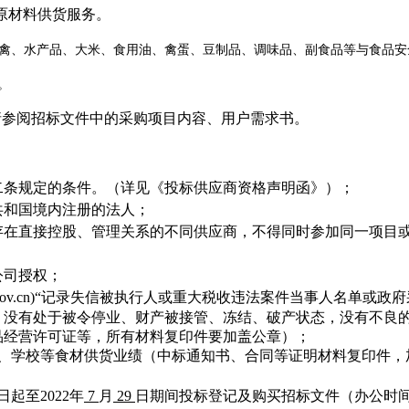
的原材料供货服务。
家禽、水产品、大米、食用油、禽蛋、豆制品、调味品、副食品等与食品安
。
请参阅招标文件中的采购项目内容、用户需求书。
二条规定的条件。（详见《投标供应商资格声明函》）；
共和国境内注册的法人；
存在直接控股、管理关系的不同供应商，不得同时参加同一项目
公司授权；
hina.gov.cn)“记录失信被执行人或重大税收违法案件当事人名
。没有处于被令停业、财产被接管、冻结、破产状态，没有不良
品经营许可证等，所有材料复印件要加盖公章）；
、学校等食材供货业绩（中标通知书、合同等证明材料复印件，
日起至2022年
7
月
29
日期间投标登记及购买招标文件（办公时