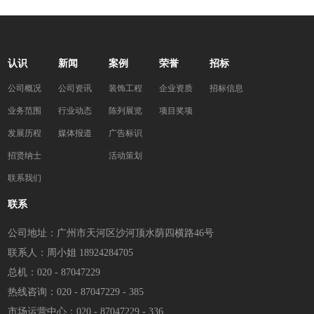
认识
新闻
案例
荣誉
招标
公司概况
公司资讯
装饰工程
企业资质
招标信息
业务范围
行业动态
陈列展览
项目奖项
发展历程
媒体报道
广告标识
招贤纳士
活动策划
联系我们
联系
公司地址：广州市天河区沙河顶水荫四横路46号
联系人：周小姐 18924284705
总机：020 - 87047229
热线咨询：020 - 87047229 - 385
市场运营中心：020 - 87047229 - 336